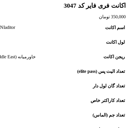
اکانت فری فایر کد 3047
350,000
تومان
NIaditor
اسم اکانت
لول اکانت
ریجن اکانت
خاورمیانه (Middle East)
تعداد الیت پس (elite pass)
تعداد گان لول دار
تعداد کاراکتر خاص
تعداد جم (الماس)