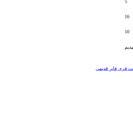
5
16
10
دیم
نت فری فایر قدیمی