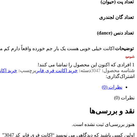
تعداد پت (حیوان)
تعداد گان لجندری
تعداد دنس (dance)
توضیحات
اکانت خیلی خوبی هست یک بار جم خورده واقعاً دارم کم می
ناموجود
1
افرادی که اکنون این محصول را تماشا می کنند!
شناسه محصول:
3047
دسته:
خرید اکانت فری فایر
برچسب:
خرید اکا
اشتراک‌گذاری:
نظرات (0)
نظرات (0)
نقد و بررسی‌ها
هنوز بررسی‌ای ثبت نشده است.
اولین کسی باشید که دیدگاهی می نویسد “اکانت فری فایر کد 3047”