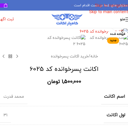
سفارش های شما در دست اقدام است
✅
Skip to navigation
Skip to main content
ثبت اگه
منو
برای بزرگنمایی کلیک کنید
فروخته شده
جدید
خانه
/
خرید اکانت پسرخوانده
اکانت پسرخوانده کد 6025
1,500,000
تومان
اسم اکانت
محمد قدرت
لول اکانت
31