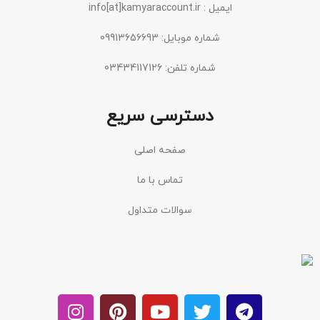
ایمیل : info[at]kamyaraccount.ir
شماره موبایل: 09913656693
شماره تلفن: 03434117126
دسترسی سریع
صفحه اصلی
تماس با ما
سوالات متداول