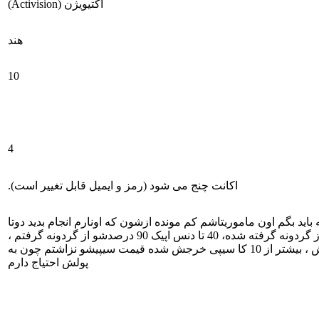
اکتیویژن (Activision)
هند
10
4
اکانت چنج می شود (رمز و ایمیل قابل تغییر است).
 دو بار رنک بتل لجند شده ، تک سیو ، ریجن هند ، هولو هوش 185 تا گان اپیک ، 4 تا گان لجند که باید بگم اون ماموریتاشم کم مونده ازشون که اونارم انجام بدید دوتا
گان لجندم از اونجا میاد، هولو هوش 82 تا اسکین اپیک داره حالا اون یکیارو اصلا نمیگم ، 10 15 تا جت پک داره اونم اپیک همشون از گردونه گرفته شده، 40 تا دنس اپیک 90 درصدشو از گردونه گرفتم ،
اواتار اپیک و لجند تا دلت بخواد داره بیو لجند تا دلت بخواد داره ، 10 12 تا بتل پس خورده بهش ، بیشتر از 20 تا گردونه زدم واسش ، بیشتر از 10 کا سیپی خرجش شده قیمت سیپیشو نزاشتم چون به
پولش احتیاج دارم