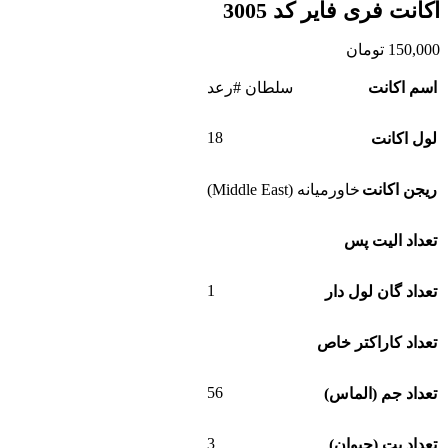
اکانت فری فایر کد 3005
150,000
تومان
اسم اکانت
سلطان #رعد
18
لول اکانت
ریجن اکانت
خاورمیانه (Middle East)
تعداد الیت پس
1
تعداد گان لول دار
تعداد کاراکتر خاص
56
تعداد جم (الماس)
3
تعداد پت (حیوان)