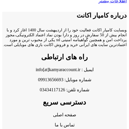
اطلاعات بیشتر
درباره کامیار اکانت
وبسایت کامیار اکانت فعالیت خود را از اردیبهشت سال 1400 اغاز کرد و با
انجام بیش از 50 سفارش در روز و دارا بودن نماد اعتماد الکترونیکی،مجوز
پرداخت امن و همچنین گواهینامه امنیتی ssl یکی از محبوب ترین و مورد
اعتمادترین سایت های ایرانی خرید و فروش اکانت بازی های موبایلی است.
راه های ارتباطی
ایمیل : info[at]kamyaraccount.ir
شماره موبایل: 09913656693
شماره تلفن: 03434117126
دسترسی سریع
صفحه اصلی
تماس با ما