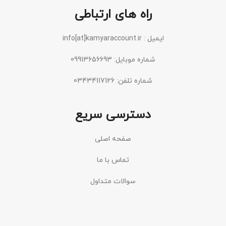
راه های ارتباطی
ایمیل : info[at]kamyaraccount.ir
شماره موبایل: 09913656693
شماره تلفن: 03434117126
دسترسی سریع
صفحه اصلی
تماس با ما
سوالات متداول