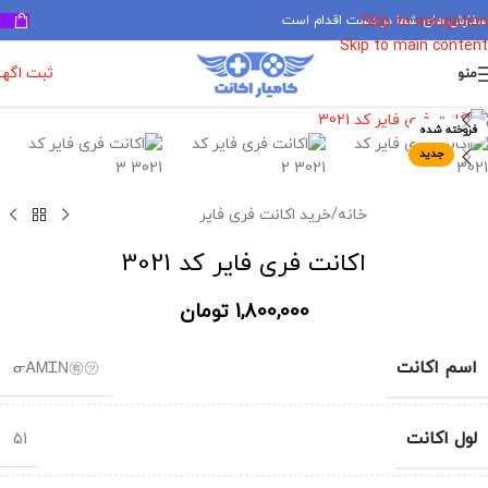
سفارش های شما در دست اقدام است
✅
Skip to navigation
Skip to main content
ثبت اگه
منو
برای بزرگنمایی کلیک کنید
فروخته شده
جدید
خانه
/
خرید اکانت فری فایر
اکانت فری فایر کد 3021
1,800,000
تومان
اسم اکانت
ᓂᎪᎷᏆΝ㊒㋡
لول اکانت
51