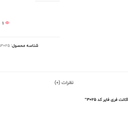
1
شناسه محصول:
3025
د
نظرات (0)
فری فایر کد 3025”