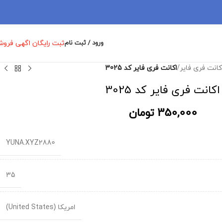
ثبت رایگان اگهی فرو
ورود / ثبت نام
کانت فری فایر
/
اکانت فری فایر کد 3025
اکانت فری فایر کد 3025
350,000
تومان
YUNA.XYZ2880
35
امریکا (United States)