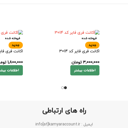
فروخته شده
فروخته شده
جدید
جدید
اکانت فری فایر کد 3014
اکانت فری فایر ک
3,000,000
تومان
1,800,000
توما
اطلاعات بیشتر
اطلاعات بیشت
راه های ارتباطی
ایمیل : info[at]kamyaraccount.ir