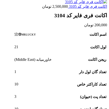
اکانت فری فایر کد 3105
2,500,000
تومان
اکانت فری فایر کد 3104
200,000
تومان
亗✿ᴍʀʟᴜᴄᴋʏ
اسم اکانت
21
لول اکانت
ریجن اکانت
خاورمیانه (Middle East)
1
تعداد گان لول دار
10
تعداد کاراکتر خاص
3
تعداد پت (حیوان)
10