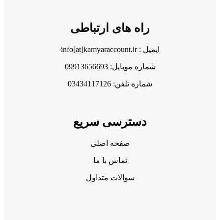
راه های ارتباطی
ایمیل : info[at]kamyaraccount.ir
شماره موبایل: 09913656693
شماره تلفن: 03434117126
دسترسی سریع
صفحه اصلی
تماس با ما
سوالات متداول