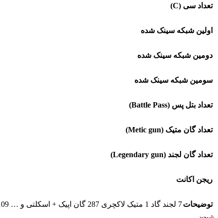
تعداد سی (C)
اولین شبکه سینک شده
دومین شبکه سینک شده
سومین شبکه سینک شده
تعداد بتل پس (Battle Pass)
تعداد گان متیک (Metic gun)
تعداد گان لجند (Legendary gun)
ریجن اکانت
توضیحات
7 لجند گاد 1 متیک لاکچری 287 گان اپیک + اسکلتی و … 109 اسکین ناب از جمله ویچ واردن، ویوان هریس و … پرملات پلیری کلی دایموند تک سیو اکتی
ناموجود