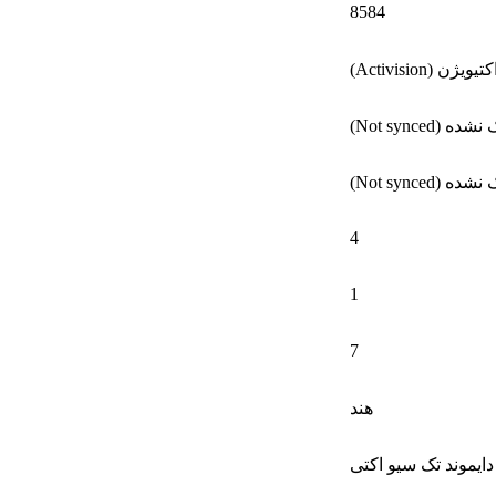
8584
کتیویژن (Activision)
ه (Not synced)
ه (Not synced)
4
1
7
هند