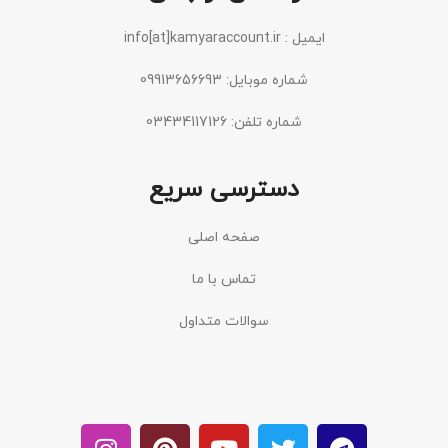
ایمیل : info[at]kamyaraccount.ir
شماره موبایل: 09913656693
شماره تلفن: 03434117126
دسترسی سریع
صفحه اصلی
تماس با ما
سوالات متداول