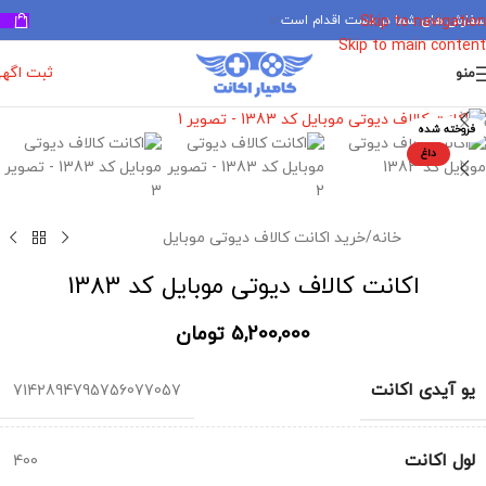
سفارش های شما در دست اقدام است
✅
Skip to navigation
Skip to main content
ثبت اگه
منو
برای بزرگنمایی کلیک کنید
فروخته شده
داغ
خانه
/
خرید اکانت کالاف دیوتی موبایل
اکانت کالاف دیوتی موبایل کد 1383
5,200,000
تومان
یو آیدی اکانت
7142894795756077057
لول اکانت
400