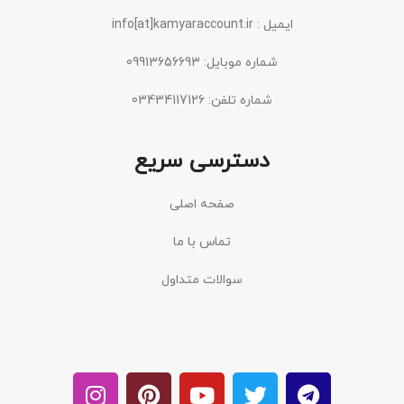
ایمیل : info[at]kamyaraccount.ir
شماره موبایل: 09913656693
شماره تلفن: 03434117126
دسترسی سریع
صفحه اصلی
تماس با ما
سوالات متداول