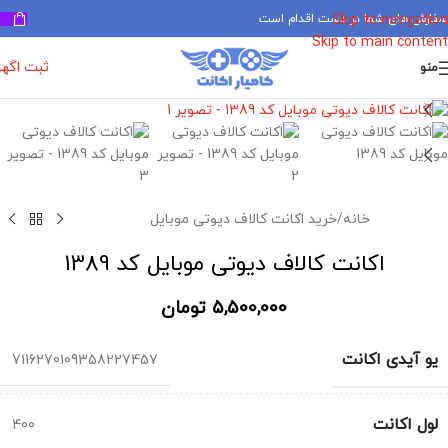
سفارش های شما در دست اقدام است
✅
Skip to navigation
Skip to main content
ثبت اگه
منو
برای بزرگنمایی کلیک کنید
خانه
/
خرید اکانت کالاف دیوتی موبایل
اکانت کالاف دیوتی موبایل کد 1389
5,500,000
تومان
یو آیدی اکانت
7116270109358227457
لول اکانت
400