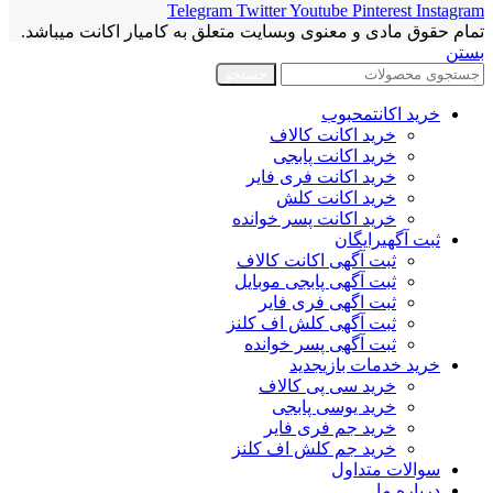
Telegram
Twitter
Youtube
Pinterest
Instagram
تمام حقوق مادی و معنوی وبسایت متعلق به کامیار اکانت میباشد.
بستن
جستجو
خرید اکانت
محبوب
خرید اکانت کالاف
خرید اکانت پابجی
خرید اکانت فری فایر
خرید اکانت کلش
خرید اکانت پسر خوانده
ثبت آگهی
رایگان
ثبت آگهی اکانت کالاف
ثبت آگهی پابجی موبایل
ثبت اگهی فری فایر
ثبت آگهی کلش اف کلنز
ثبت آگهی پسر خوانده
خرید خدمات بازی
جدید
خرید سی پی کالاف
خرید یوسی پابجی
خرید جم فری فایر
خرید جم کلش اف کلنز
سوالات متداول
درباره ما