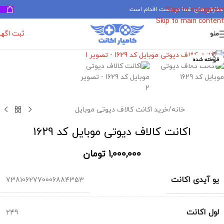
سفارش های شما در دست اقدام است
✅
Skip to navigation
Skip to main content
ثبت اگه
منو
برای بزرگنمایی کلیک کنید
فروخته شده
خانه
/
خرید اکانت کالاف دیوتی موبایل
اکانت کالاف دیوتی موبایل کد 1629
1,000,000
تومان
یو آیدی اکانت
7381062770006884353
لول اکانت
249