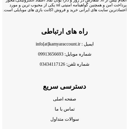
انجام بیش از 50 سفارش در روز و دارا بودن نماد اعتماد الکترونیکی،مجوز
پرداخت امن و همچنین گواهینامه امنیتی ssl یکی از محبوب ترین و مورد
اعتمادترین سایت های ایرانی خرید و فروش اکانت بازی های موبایلی است.
راه های ارتباطی
ایمیل : info[at]kamyaraccount.ir
شماره موبایل: 09913656693
شماره تلفن: 03434117126
دسترسی سریع
صفحه اصلی
تماس با ما
سوالات متداول