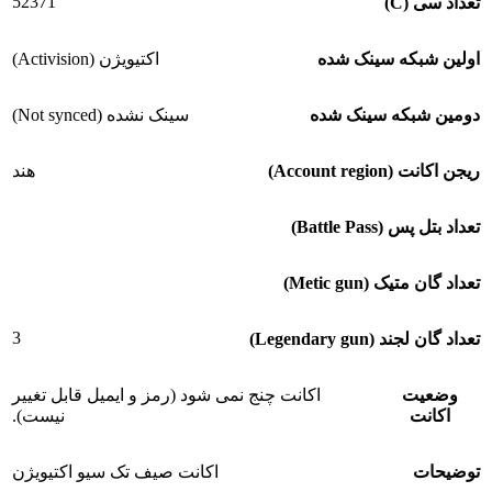
52371
تعداد سی (C)
اولین شبکه سینک شده
اکتیویژن (Activision)
دومین شبکه سینک شده
سینک نشده (Not synced)
ریجن اکانت (Account region)
هند
تعداد بتل پس (Battle Pass)
تعداد گان متیک (Metic gun)
3
تعداد گان لجند (Legendary gun)
وضعیت
اکانت چنج نمی شود (رمز و ایمیل قابل تغییر
اکانت
نیست).
توضیحات
اکانت صیف تک سیو اکتیویژن