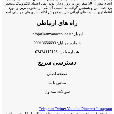
انجام بیش از 50 سفارش در روز و دارا بودن نماد اعتماد الکترونیکی،مجوز
پرداخت امن و همچنین گواهینامه امنیتی ssl یکی از محبوب ترین و مورد
اعتمادترین سایت های ایرانی خرید و فروش اکانت بازی های موبایلی است.
راه های ارتباطی
ایمیل : info[at]kamyaraccount.ir
شماره موبایل: 09913656693
شماره تلفن: 03434117126
دسترسی سریع
صفحه اصلی
تماس با ما
سوالات متداول
Telegram
Twitter
Youtube
Pinterest
Instagram
تمام حقوق مادی و معنوی وبسایت متعلق به کامیار اکانت میباشد.