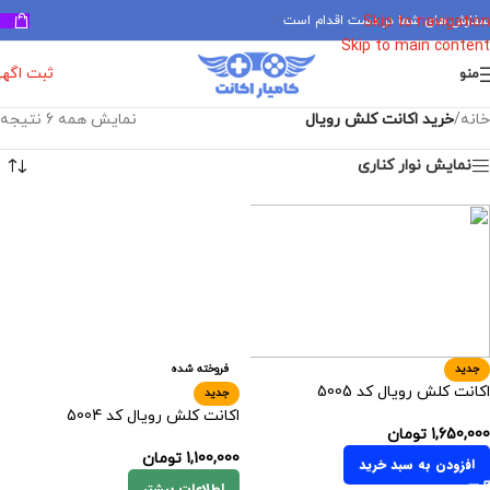
سفارش های شما در دست اقدام است
✅
Skip to navigation
Skip to main content
ثبت اگه
منو
خانه
/
خرید اکانت کلش رویال
نمایش همه 6 نتیجه
نمایش نوار کناری
جدید
فروخته شده
اکانت کلش رویال کد 5005
جدید
اکانت کلش رویال کد 5004
1,650,000
تومان
1,100,000
تومان
افزودن به سبد خرید
اطلاعات بیشتر