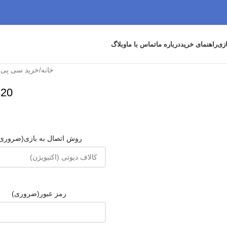
زی
راهنمای خرید
درباره ما
تماس با ما
وبلاگ
خانه
/
خرید سی پی ک
320 سی پی کالاف دیوت
روش اتصال به بازی
(ضروری
رمز عبور
(ضروری)