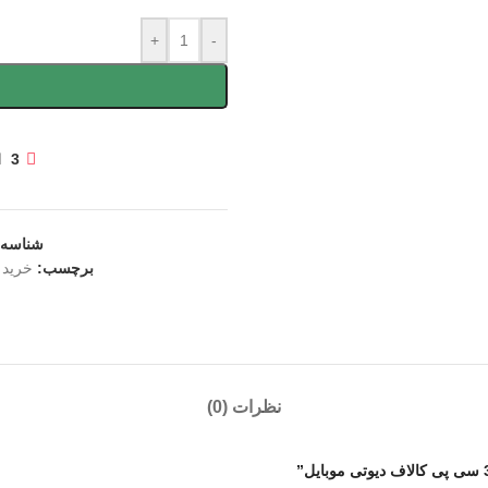
+
-
3
ا
شناسه
برچسب:
خرید 320 سی پ
نظرات (0)