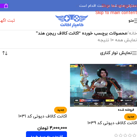
سفارش های شما در دست اقدام است
✅
Skip to navigation
Skip to main content
ثبت اگه
منو
خانه
/
محصولات برچسب خورده “اکانت کالاف ریجن هند”
نمایش همه 10 نتیجه
نمایش نوار کناری
فروخته شده
جدید
اکانت کالاف دیوتی کد 1031
جدید
اکانت کالاف دیوتی کد 1039
4,000,000
تومان
افزودن به سبد خرید