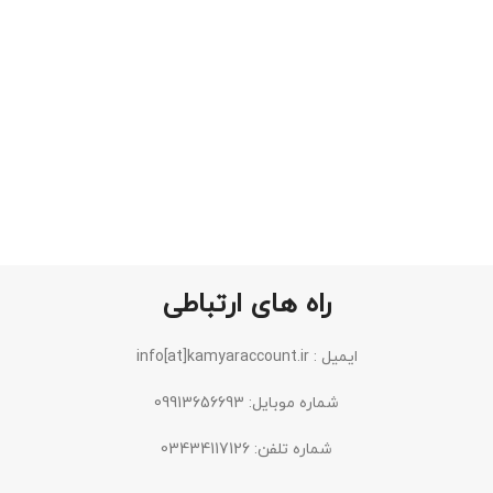
راه های ارتباطی
ایمیل : info[at]kamyaraccount.ir
شماره موبایل: 09913656693
شماره تلفن: 03434117126