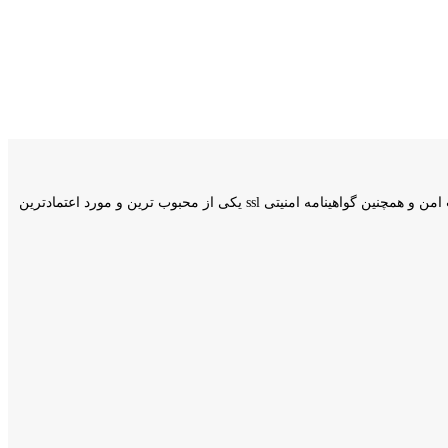
وبسایت کامیار اکانت فعالیت خود را از اردیبهشت سال 1400 اغاز کرد و با انجام بیش از 50 سفارش در روز و دارا بودن نماد اعتماد الکترونیکی،مجوز پرداخت امن و همچنین گواهینامه امنیتی ssl یکی از محبوب ترین و مورد اعتمادترین