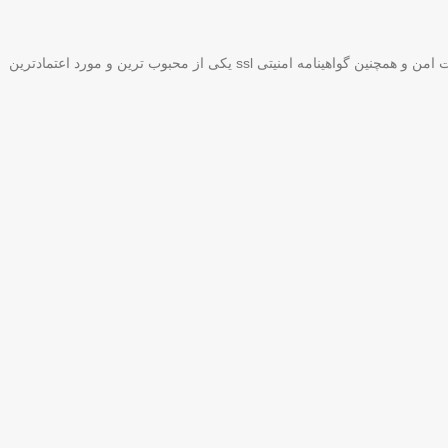
وبسایت کامیار اکانت فعالیت خود را از اردیبهشت سال 1400 اغاز کرد و با انجام بیش از 50 سفارش در روز و دارا بودن نماد اعتماد الکترونیکی،مجوز پرداخت امن و همچنین گواهینامه امنیتی ssl یکی از محبوب ترین و مورد اعتمادترین