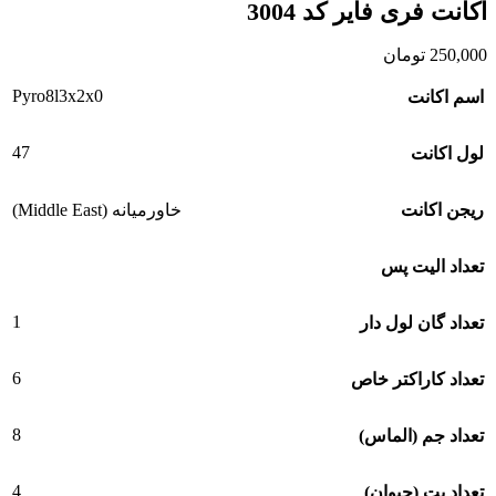
اکانت فری فایر کد 3004
250,000
تومان
Pyro8l3x2x0
اسم اکانت
47
لول اکانت
ریجن اکانت
خاورمیانه (Middle East)
تعداد الیت پس
1
تعداد گان لول دار
6
تعداد کاراکتر خاص
8
تعداد جم (الماس)
4
تعداد پت (حیوان)