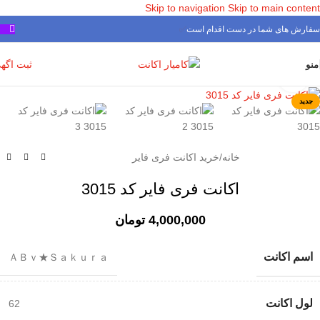
Skip to navigation
Skip to main content
سفارش های شما در دست اقدام است
✅
ثبت اگه
منو
برای بزرگنمایی کلیک کنید
جدید
خانه
/
خرید اکانت فری فایر
اکانت فری فایر کد 3015
4,000,000
تومان
اسم اکانت
ＡＢｖ★Ｓａｋｕｒａ
لول اکانت
62