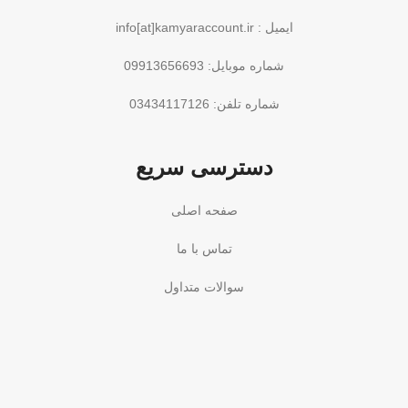
ایمیل : info[at]kamyaraccount.ir
شماره موبایل: 09913656693
شماره تلفن: 03434117126
دسترسی سریع
صفحه اصلی
تماس با ما
سوالات متداول