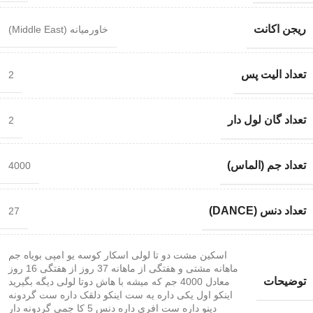
ریجن اکانت
خاورمیانه (Middle East)
تعداد الیت پس
2
تعداد گان لول دار
2
تعداد جم (الماس)
4000
تعداد دنس (DANCE)
27
اسکین مشت دو تا لولی اسکار کوسه یو امپی بویاه جم
ماهانه مشتی و هفتگی از ماهانه 37 روز از هفتگی 16 روز
توضیحات
معادل 4000 جم که میشه با هاش دوتا لولی دیگه بگیرید
اینکو اول یکی داره یه ست اینکو دلقک داره ست گردونه
دینو داره ست افری داره دنس 5 کا جمی گردونه دار