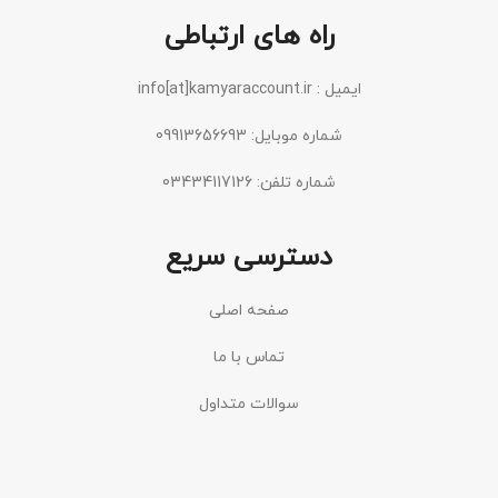
راه های ارتباطی
ایمیل : info[at]kamyaraccount.ir
شماره موبایل: 09913656693
شماره تلفن: 03434117126
دسترسی سریع
صفحه اصلی
تماس با ما
سوالات متداول