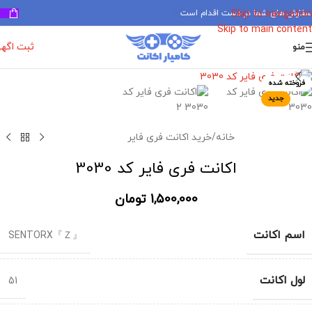
سفارش های شما در دست اقدام است
✅
Skip to navigation
Skip to main content
ثبت اگه
منو
برای بزرگنمایی کلیک کنید
فروخته شده
جدید
خانه
/
خرید اکانت فری فایر
اکانت فری فایر کد 3030
1,500,000
تومان
اسم اکانت
『Ｚ』SENTORX
لول اکانت
51