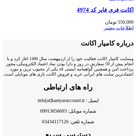
اکانت فری فایر کد 4974
550,000
تومان
اطلاعات بیشتر
درباره کامیار اکانت
وبسایت کامیار اکانت فعالیت خود را از اردیبهشت سال 1400 اغاز کرد و با
انجام بیش از 50 سفارش در روز و دارا بودن نماد اعتماد الکترونیکی،مجوز
پرداخت امن و همچنین گواهینامه امنیتی ssl یکی از محبوب ترین و مورد
اعتمادترین سایت های ایرانی خرید و فروش اکانت بازی های موبایلی است.
راه های ارتباطی
ایمیل : info[at]kamyaraccount.ir
شماره موبایل: 09913656693
شماره تلفن: 03434117126
دسترسی سریع