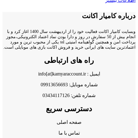
اطلاعات بیشتر
درباره کامیار اکانت
وبسایت کامیار اکانت فعالیت خود را از اردیبهشت سال 1400 اغاز کرد و با
انجام بیش از 50 سفارش در روز و دارا بودن نماد اعتماد الکترونیکی،مجوز
پرداخت امن و همچنین گواهینامه امنیتی ssl یکی از محبوب ترین و مورد
اعتمادترین سایت های ایرانی خرید و فروش اکانت بازی های موبایلی است.
راه های ارتباطی
ایمیل : info[at]kamyaraccount.ir
شماره موبایل: 09913656693
شماره تلفن: 03434117126
دسترسی سریع
صفحه اصلی
تماس با ما