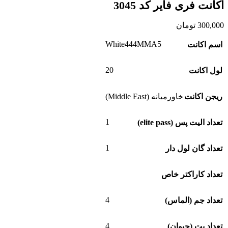
اکانت فری فایر کد 3045
300,000
تومان
White444MMA5
اسم اکانت
20
لول اکانت
ریجن اکانت
خاورمیانه (Middle East)
1
تعداد الیت پس (elite pass)
1
تعداد گان لول دار
تعداد کاراکتر خاص
4
تعداد جم (الماس)
4
تعداد پت (حیوان)