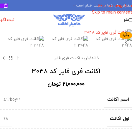
سفارش های شما در دست اقدام است
✅
Skip to navigation
Skip to main content
ثبت اگه
منو
برای بزرگنمایی کلیک کنید
جدید
خانه
/
خرید اکانت فری فایر
اکانت فری فایر کد 3048
21,000,000
تومان
اسم اکانت
Σ♡boy⁸⁷
لول اکانت
68