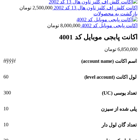
اکانت کلش اف کلنز تاون هال 13 کد 2002
2,500,000
تومان
بازگشت به محصولات
اکانت پابجی موبایل کد 4002
8,000,000
تومان
اکانت پابجی موبایل کد 4001
6,850,000
تومان
ŕŕŷŷŷŕ
اسم اکانت (account name)
60
لول اکانت (level account)
300
تعداد یوسی (UC)
10
پلی شده از سیزن
10
تعداد گان لول دار