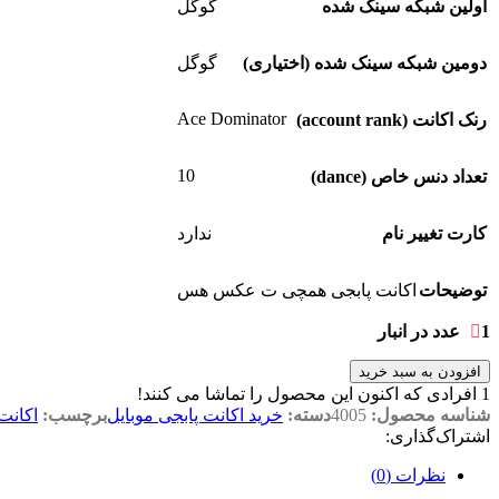
اولین شبکه سینک شده
گوگل
دومین شبکه سینک شده (اختیاری)
گوگل
Ace Dominator
رنک اکانت (account rank)
10
تعداد دنس خاص (dance)
کارت تغییر نام
ندارد
توضیحات
اکانت پابجی همچی ت عکس هس
1 عدد در انبار
افزودن به سبد خرید
1
افرادی که اکنون این محصول را تماشا می کنند!
شناسه محصول:
4005
دسته:
خرید اکانت پابجی موبایل
برچسب:
اکانت
اشتراک‌گذاری:
نظرات (0)