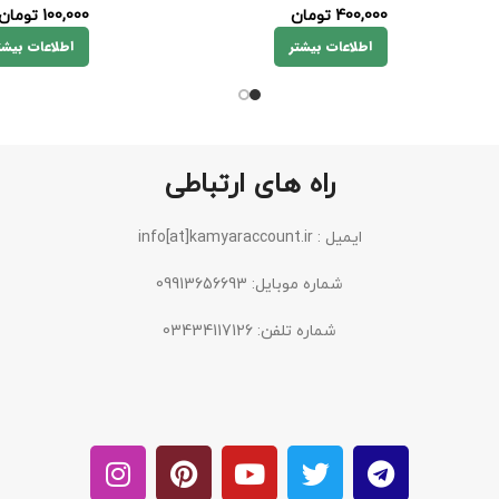
400,000
تومان
100,000
تومان
اطلاعات بیشتر
اطلاعات بیشت
راه های ارتباطی
ایمیل : info[at]kamyaraccount.ir
شماره موبایل: 09913656693
شماره تلفن: 03434117126