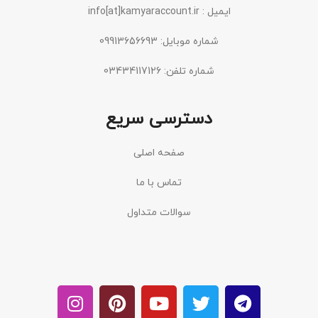
ایمیل : info[at]kamyaraccount.ir
شماره موبایل: 09913656693
شماره تلفن: 03434117126
دسترسی سریع
صفحه اصلی
تماس با ما
سوالات متداول