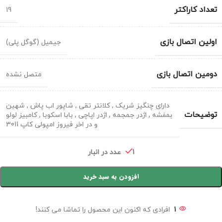
تعداد کاراکتر
19
اولین اتصال بازی
جیمیل (گوگل پلی)
دومین اتصال بازی
متصل نشده
دارای چنگیز شریک , کلانتر تقی , شاپور اب پاش , شهین
توضیحات
بمفشه , اژدر جمجمه , اژدر اپاچی , بابا اسکوبا , کامبیز لولو
و در اخر فیروز امپولی کاپ 3011
1 عدد در انبار
افزودن به سبد خرید
1
افرادی که اکنون این محصول را تماشا می کنند!