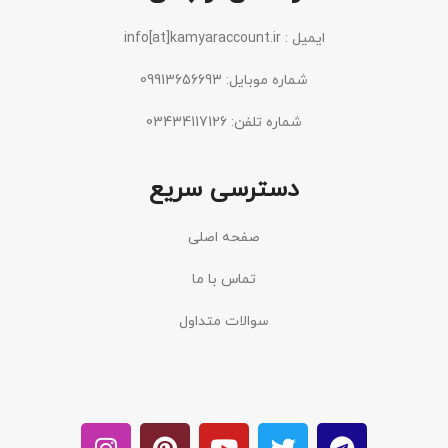
ایمیل : info[at]kamyaraccount.ir
شماره موبایل: 09913656693
شماره تلفن: 03434117126
دسترسی سریع
صفحه اصلی
تماس با ما
سوالات متداول