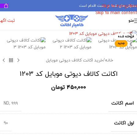
سفارش های شما در دست اقدام است
✅
Skip to navigation
Skip to main content
ثبت اگه
منو
برای بزرگنمایی کلیک کنید
فروخته شده
جدید
خانه
/
خرید اکانت کالاف دیوتی موبایل
اکانت کالاف دیوتی موبایل کد 1203
450,000
تومان
اسم اکانت
ND
,
۹۹۹
لول اکانت
90