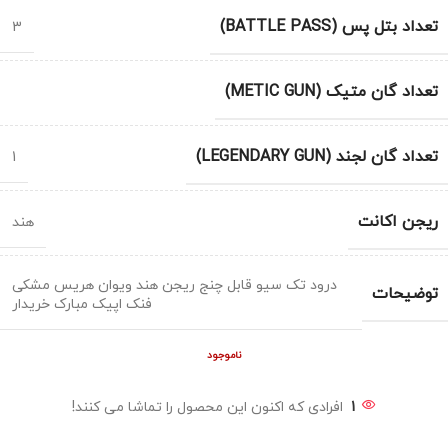
تعداد بتل پس (BATTLE PASS)
3
تعداد گان متیک (METIC GUN)
تعداد گان لجند (LEGENDARY GUN)
1
ریجن اکانت
هند
درود تک سیو قابل چنج ریجن هند ویوان هریس مشکی
توضیحات
فنک اپیک مبارک خریدار
ناموجود
1
افرادی که اکنون این محصول را تماشا می کنند!