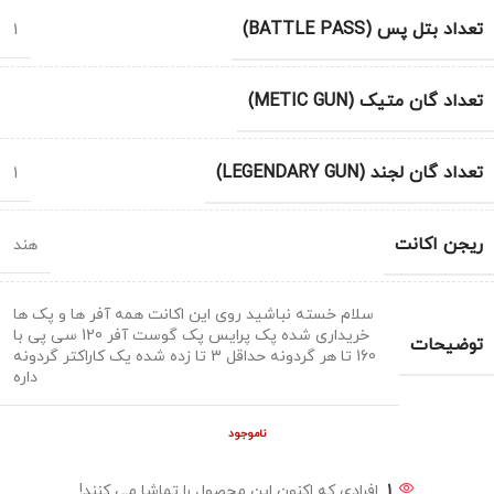
تعداد بتل پس (BATTLE PASS)
1
تعداد گان متیک (METIC GUN)
تعداد گان لجند (LEGENDARY GUN)
1
ریجن اکانت
هند
سلام خسته نباشید روی این اکانت همه آفر ها و پک ها
خریداری شده پک پرایس پک گوست آفر 120 سی پی با
توضیحات
160 تا هر گردونه حداقل 3 تا زده شده یک کاراکتر گردونه
داره
ناموجود
1
افرادی که اکنون این محصول را تماشا می کنند!