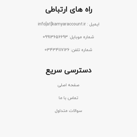
راه های ارتباطی
ایمیل : info[at]kamyaraccount.ir
شماره موبایل: 09913656693
شماره تلفن: 03434117126
دسترسی سریع
صفحه اصلی
تماس با ما
سوالات متداول