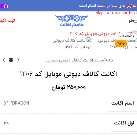
سفارش های شما در دست اقدام است
✅
Skip to navigation
Skip to main content
ثبت اگه
منو
برای بزرگنمایی کلیک کنید
فروخته شده
جدید
خانه
/
خرید اکانت کالاف دیوتی موبایل
اکانت کالاف دیوتی موبایل کد 1206
250,000
تومان
اسم اکانت
DRAGON°_°))
لول اکانت
30