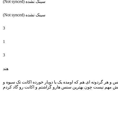
سینک نشده (Not synced)
سینک نشده (Not synced)
3
1
3
هند
 و ۲۵۰ تا سی پی روش دارم و اینکه روی اکانت ۸۰۰ تا سی پی خرج شده سیزن جدید خورده و ۲ تا بتل پس و هر گردونه ای هم که اومده یک یا دوبار خورده اکانت تک سیوه و
مهم نیست چون بهترین سنس هارو گزاشتم و اکانت رو گاد کردم