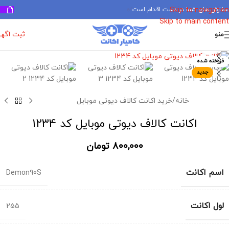
سفارش های شما در دست اقدام است
✅
Skip to navigation
Skip to main content
ثبت اگه
منو
برای بزرگنمایی کلیک کنید
فروخته شده
جدید
خانه
/
خرید اکانت کالاف دیوتی موبایل
اکانت کالاف دیوتی موبایل کد 1234
800,000
تومان
اسم اکانت
Demon90S
لول اکانت
255