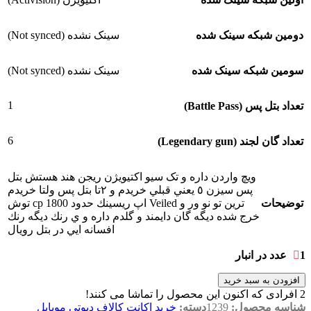
دومین شبکه سینک شده
سینک نشده (Not synced)
سومین شبکه سینک شده
سینک نشده (Not synced)
1
تعداد بتل پس (Battle Pass)
6
تعداد گان لجند (Legendary gun)
ویچ واردن داره و تک سیو اکتیویژن ریجن هند هستش بتل
پس سيزن ٥ يعني قبلي خريدم و ٢تا بتل پس ولتا خريدم
توضیحات
ترين تو نو ور و Veiled اپ ريسينك حدود 1800 cp توش
خرج شده ديگه گان دايمند و گلدم داره و ي رنك ديگه رنك
افسانه ايي در بتل رويال
1 عدد در انبار
افزودن به سبد خرید
2
افرادی که اکنون این محصول را تماشا می کنند!
شناسه محصول:
1239
دسته:
خرید اکانت کالاف دیوتی موبایل