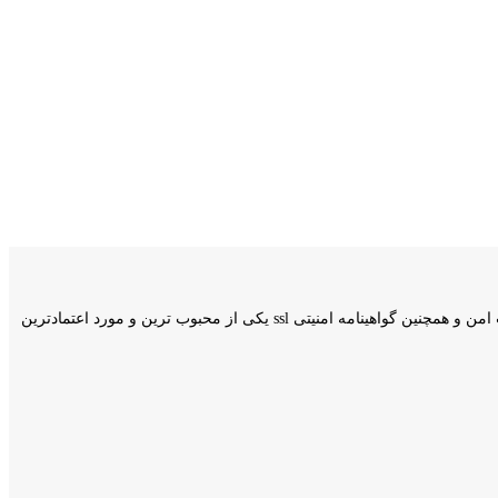
وبسایت کامیار اکانت فعالیت خود را از اردیبهشت سال 1400 اغاز کرد و با انجام بیش از 50 سفارش در روز و دارا بودن نماد اعتماد الکترونیکی،مجوز پرداخت امن و همچنین گواهینامه امنیتی ssl یکی از محبوب ترین و مورد اعتمادترین