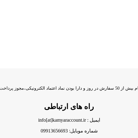
راه های ارتباطی
ایمیل : info[at]kamyaraccount.ir
شماره موبایل: 09913656693