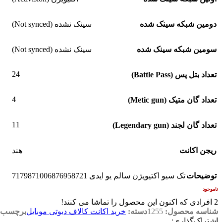
دومین شبکه سینک شده
سینک نشده (Not synced)
سومین شبکه سینک شده
سینک نشده (Not synced)
24
تعداد بتل پس (Battle Pass)
4
تعداد گان متیک (Metic gun)
11
تعداد گان لجند (Legendary gun)
ریجن اکانت
هند
توضیحات
تک سیو اکتیویژن سالم یو ایدی 7179871006876958721
ناموجود
2
افرادی که اکنون این محصول را تماشا می کنند!
شناسه محصول:
1255
دسته:
خرید اکانت کالاف دیوتی موبایل
برچسب:
اشتراک‌گذاری: