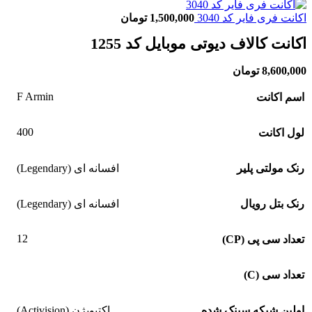
اکانت فری فایر کد 3040
1,500,000
تومان
اکانت کالاف دیوتی موبایل کد 1255
8,600,000
تومان
F Armin
اسم اکانت
400
لول اکانت
رنک مولتی پلیر
افسانه ای (Legendary)
رنک بتل رویال
افسانه ای (Legendary)
12
تعداد سی پی (CP)
تعداد سی (C)
اولین شبکه سینک شده
اکتیویژن (Activision)