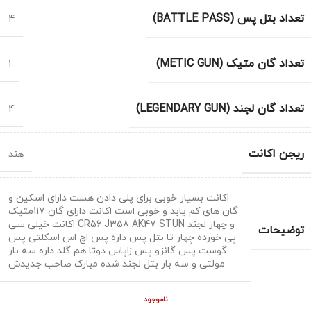
تعداد بتل پس (BATTLE PASS)
4
تعداد گان متیک (METIC GUN)
1
تعداد گان لجند (LEGENDARY GUN)
4
ریجن اکانت
هند
اکانت بسیار خوبی برای پلی دادن هست دارای اسکین و
گان های کم یابد و خوبی است اکانت دارای گان 117متیک
و چهار لجند CR56 J358 AK47 STUN اکانت خیلی سی
توضیحات
پی خورده چهار تا بتل پس داره پس اچ اس اسکلتی پس
گوست پس گانزو پس زاپاس دوتا هم گلد داره سه بار
مولتی و سه بار بتل لجند شده مبارک صاحب جدیدش
ناموجود