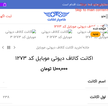
سفارش های شما در دست اقدام است
✅
Skip to navigation
Skip to main content
ثبت اگه
منو
برای بزرگنمایی کلیک کنید
فروخته شده
جدید
خانه
/
خرید اکانت کالاف دیوتی موبایل
اکانت کالاف دیوتی موبایل کد 1273
1,100,000
تومان
اسم اکانت
..
لول اکانت
238