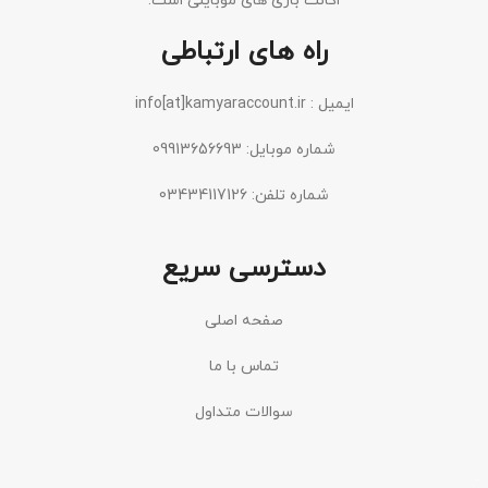
اکانت بازی های موبایلی است.
راه های ارتباطی
ایمیل : info[at]kamyaraccount.ir
شماره موبایل: 09913656693
شماره تلفن: 03434117126
دسترسی سریع
صفحه اصلی
تماس با ما
سوالات متداول