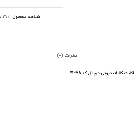
شناسه محصول:
1275
د
نظرات (0)
 کالاف دیوتی موبایل کد 1275”