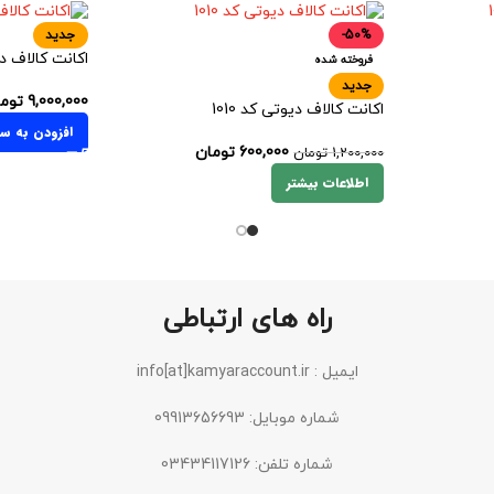
-50%
جدید
اکانت کالاف دیو
فروخته شده
جدید
9,000,000
توم
اکانت کالاف دیوتی کد 1010
افزودن به سب
600,000
تومان
1,200,000
تومان
اطلاعات بیشتر
راه های ارتباطی
ایمیل : info[at]kamyaraccount.ir
شماره موبایل: 09913656693
شماره تلفن: 03434117126