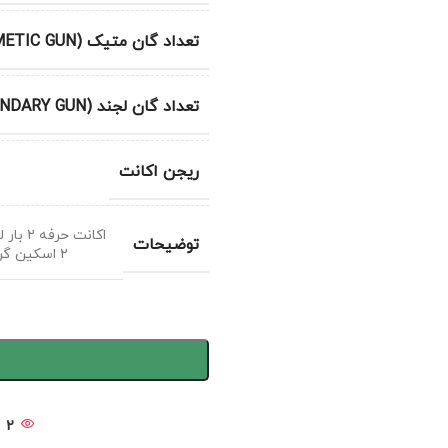
تعداد گان متیک (METIC GUN)
تعداد گان لجند (LEGENDARY GUN)
ریجن اکانت
توضیحات
۲ اسکین گردونه و ۴ اسکین کریت اکانت خیلی روش کار شده ۱۲ گلد داره ۷ تا دیاموند
2