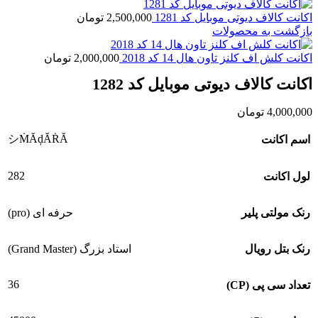
اکانت کالاف دیوتی موبایل کد 1281
2,500,000
تومان
بازگشت به محصولات
اکانت کلش اف کلنز تاون هال 14 کد 2018
2,000,000
تومان
اکانت کالاف دیوتی موبایل کد 1282
4,000,000
تومان
シṀĂḑĂṘĂ
اسم اکانت
282
لول اکانت
رنک مولتی پلیر
حرفه ای (pro)
رنک بتل رویال
استاد بزرگ (Grand Master)
36
تعداد سی پی (CP)