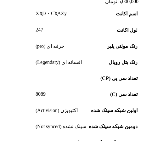
5,000,000
تومان
XƦD・ƇƦAZy
اسم اکانت
247
لول اکانت
رنک مولتی پلیر
حرفه ای (pro)
رنک بتل رویال
افسانه ای (Legendary)
تعداد سی پی (CP)
8089
تعداد سی (C)
اولین شبکه سینک شده
اکتیویژن (Activision)
دومین شبکه سینک شده
سینک نشده (Not synced)