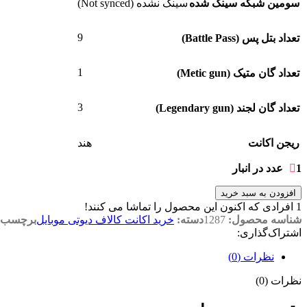
سومین شبکه سینک شده
سینک نشده (Not synced)
9
تعداد بتل پس (Battle Pass)
1
تعداد گان متیک (Metic gun)
3
تعداد گان لجند (Legendary gun)
ریجن اکانت
هند
1 عدد در انبار
افزودن به سبد خرید
1
افرادی که اکنون این محصول را تماشا می کنند!
شناسه محصول:
1287
دسته:
خرید اکانت کالاف دیوتی موبایل
برچسب:
اشتراک‌گذاری:
نظرات (0)
نظرات (0)