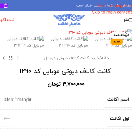
سفارش های شما در دست اقدام است
✅
Skip to navigation
Skip to main content
ثبت اگه
منو
برای بزرگنمایی کلیک کنید
فروخته شده
جدید
خانه
/
خرید اکانت کالاف دیوتی موبایل
اکانت کالاف دیوتی موبایل کد 1290
3,700,000
تومان
اسم اکانت
ꙮMƦ亗màhÿàr
لول اکانت
400