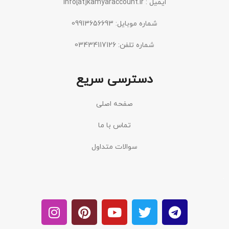
ایمیل : info[at]kamyaraccount.ir
شماره موبایل: 09913656693
شماره تلفن: 03434117126
دسترسی سریع
صفحه اصلی
تماس با ما
سوالات متداول