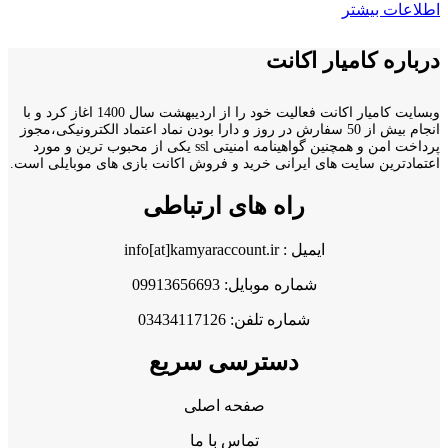
اطلاعات بیشتر
درباره کامیار اکانت
وبسایت کامیار اکانت فعالیت خود را از اردیبهشت سال 1400 اغاز کرد و با
انجام بیش از 50 سفارش در روز و دارا بودن نماد اعتماد الکترونیکی،مجوز
پرداخت امن و همچنین گواهینامه امنیتی ssl یکی از محبوب ترین و مورد
اعتمادترین سایت های ایرانی خرید و فروش اکانت بازی های موبایلی است.
راه های ارتباطی
ایمیل : info[at]kamyaraccount.ir
شماره موبایل: 09913656693
شماره تلفن: 03434117126
دسترسی سریع
صفحه اصلی
تماس با ما