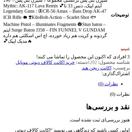
سیزن بتل پس برگشتی مجموعاً 7 سیزن بتل پس✨ 190
آیتم اپیک، دنس 33 تا💕 Mythic: AK-117 Lava Remix
Legendary Guns : 🦋CR-56 Amax – Bass Drop AK-47
توضیحات
ICB Rifle 🐗 ❣️KiloBolt-Action – Scarlet Shot 🐟
Machine Pistol – illuminates Fragments 🎃Stun baton –
Surge Baton J358 – FIN FUNNEL V GUNDAM ایتم
گردونه و کریت هم زیاد خورده، اچ اس اسکلتی هم داره
🔥مدیک اپیک💕
ناموجود
3
افرادی که اکنون این محصول را تماشا می کنند!
شناسه محصول:
1292
دسته:
خرید اکانت کالاف دیوتی موبایل
برچسب:
اکانت ریجن هند
اشتراک‌گذاری:
نظرات (0)
نظرات (0)
نقد و بررسی‌ها
هنوز بررسی‌ای ثبت نشده است.
اولین کسی باشید که دیدگاهی می نویسد “اکانت کالاف دیوتی