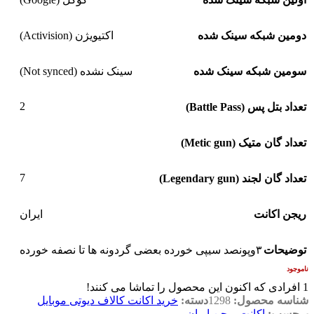
دومین شبکه سینک شده
اکتیویژن (Activision)
سومین شبکه سینک شده
سینک نشده (Not synced)
2
تعداد بتل پس (Battle Pass)
تعداد گان متیک (Metic gun)
7
تعداد گان لجند (Legendary gun)
ریجن اکانت
ایران
توضیحات
۳وپونصد سیپی خورده بعضی گردونه ها تا نصفه خورده
ناموجود
1
افرادی که اکنون این محصول را تماشا می کنند!
شناسه محصول:
1298
دسته:
خرید اکانت کالاف دیوتی موبایل
برچسب:
اکانت ریجن ایران