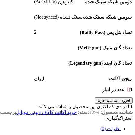
دومین شبکه سینک شده
اکتیویژن (Activision)
سومین شبکه سینک شده
سینک نشده (Not synced)
2
تعداد بتل پس (Battle Pass)
تعداد گان متیک (Metic gun)
تعداد گان لجند (Legendary gun)
ریجن اکانت
ایران
1 عدد در انبار
افزودن به سبد خرید
1
افرادی که اکنون این محصول را تماشا می کنند!
شناسه محصول:
1299
دسته:
خرید اکانت کالاف دیوتی موبایل
برچسب:
اشتراک‌گذاری:
نظرات (0)