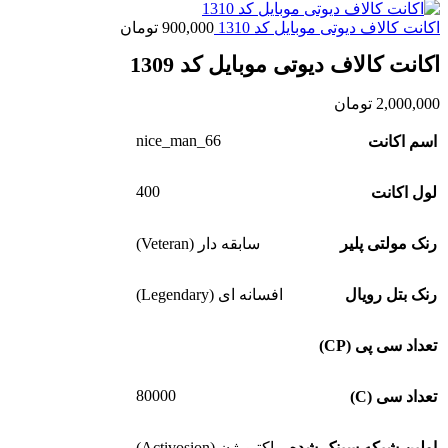
اکانت کالاف دیوتی موبایل کد 1310
900,000
تومان
اکانت کالاف دیوتی موبایل کد 1309
2,000,000
تومان
nice_man_66
اسم اکانت
400
لول اکانت
رنک مولتی پلیر
سابقه دار (Veteran)
رنک بتل رویال
افسانه ای (Legendary)
تعداد سی پی (CP)
80000
تعداد سی (C)
اولین شبکه سینک شده
اکتیویژن (Activosion)