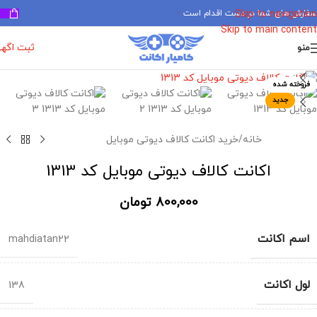
سفارش های شما در دست اقدام است
✅
Skip to navigation
Skip to main content
ثبت اگه
منو
برای بزرگنمایی کلیک کنید
فروخته شده
جدید
خانه
/
خرید اکانت کالاف دیوتی موبایل
اکانت کالاف دیوتی موبایل کد 1313
800,000
تومان
اسم اکانت
mahdiatan22
لول اکانت
138