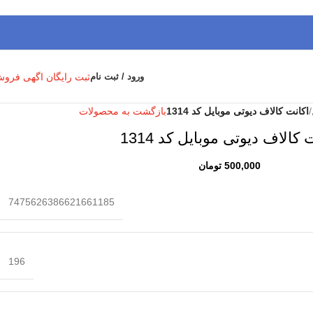
ثبت رایگان اگهی فرو
ورود / ثبت نام
/
اکانت کالاف دیوتی موبایل کد 1314
بازگشت به محصولات
 کالاف دیوتی موبایل کد 1314
500,000
تومان
7475626386621661185
196