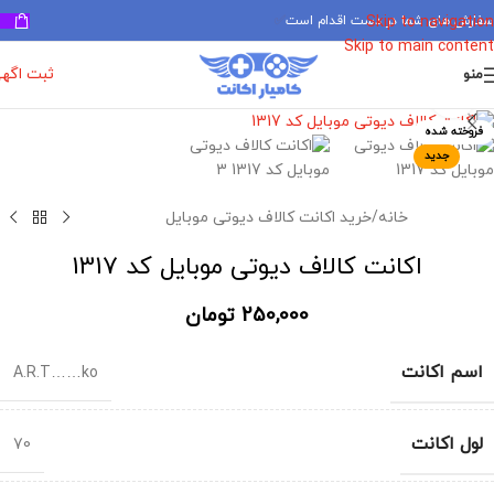
سفارش های شما در دست اقدام است
✅
Skip to navigation
Skip to main content
ثبت اگه
منو
برای بزرگنمایی کلیک کنید
فروخته شده
جدید
خانه
/
خرید اکانت کالاف دیوتی موبایل
اکانت کالاف دیوتی موبایل کد 1317
250,000
تومان
اسم اکانت
A.R.T……ko
لول اکانت
70