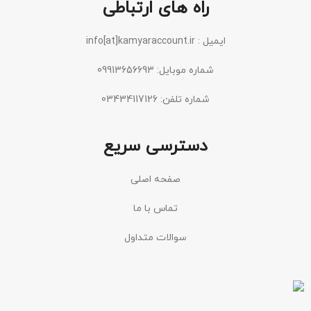
راه های ارتباطی
ایمیل : info[at]kamyaraccount.ir
شماره موبایل: 09913656693
شماره تلفن: 03434117126
دسترسی سریع
صفحه اصلی
تماس با ما
سوالات متداول